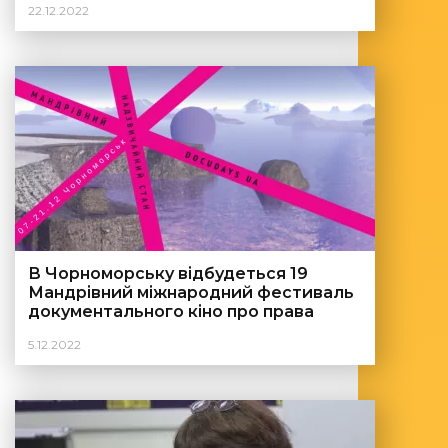
22.12.2022
людини Docudays UA
В Чорноморську відбудеться 19
Мандрівний міжнародний фестиваль
документального кіно про права
людини Docudays UA
5.12.2022