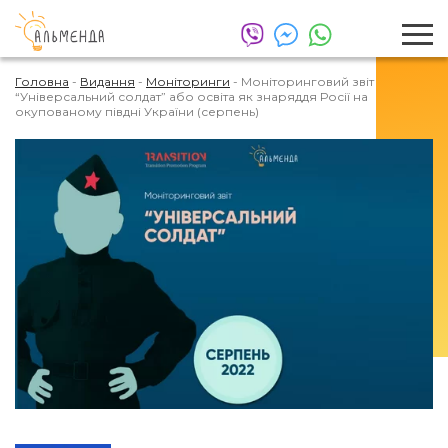
Головна
-
Видання
-
Моніторинги
-
Моніторинговий звіт
“Універсальний солдат” або освіта як знаряддя Росії на
окупованому півдні України (серпень)