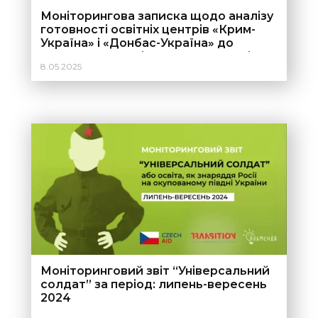
Моніторингова записка щодо аналізу
готовності освітніх центрів «Крим-
Україна» і «Донбас-Україна» до
вступної кампанії 2025 року (аналіз
8.05.2025
вебсайтів)
Моніторинговий звіт “Універсальний
солдат” за період: липень-вересень
2024