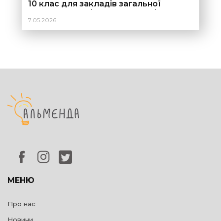
10 клас для закладів загальної
середньої освіти для вчителів та
7.05.2026
вчительок
МЕНЮ
Про нас
Новини