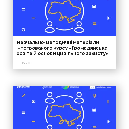
Навчально-методичні матеріали
інтегрованого курсу «Громадянська
освіта й основи цивільного захисту»
11 клас для закладів загальної
19.05.2026
середньої освіти для вчителів та
вчительок