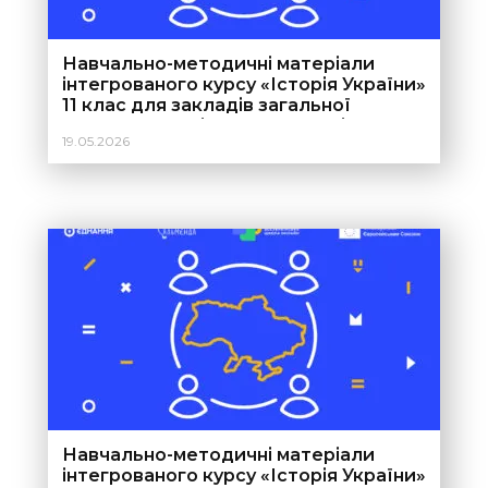
Навчально-методичні матеріали
інтегрованого курсу «Історія України»
11 клас для закладів загальної
середньої освіти для вчителів та
19.05.2026
вчительок
Навчально-методичні матеріали
інтегрованого курсу «Історія України»