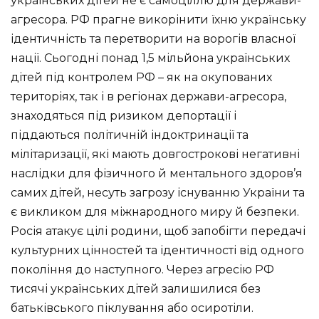
українських дітей не є самоціллю для держави-
агресора. РФ прагне викорінити їхню українську
ідентичність та перетворити на ворогів власної
нації. Сьогодні понад 1,5 мільйона українських
дітей під контролем РФ – як на окупованих
територіях, так і в регіонах держави-агресора,
знаходяться під ризиком депортації і
піддаються політичній індоктринації та
мілітаризації, які мають довгострокові негативні
наслідки для фізичного й ментального здоров’я
самих дітей, несуть загрозу існуванню України та
є викликом для міжнародного миру й безпеки.
Росія атакує цілі родини, щоб запобігти передачі
культурних цінностей та ідентичності від одного
покоління до наступного. Через агресію РФ
тисячі українських дітей залишилися без
батьківського піклування або осиротіли.