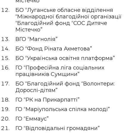
містечко”
БО “Луганське обласне відділення
“Міжнародної благодійної організації
“Благодійний фонд “СОС Дитяче
Містечко”
ВГО “Магнолія”
БО “Фонд Ріната Ахметова”
БО “Українська освітня платформа”
ГО “Професійна ліга соціальних
працівників Сумщини”
БО “Благодійний фонд “Волонтери:
Дорослі-дітям”
ГО “РК на Прикарпатті”
ГО “Маріупольська спілка молоді”
ГО “Еммаус”
ГО “Відповідальні громадяни”