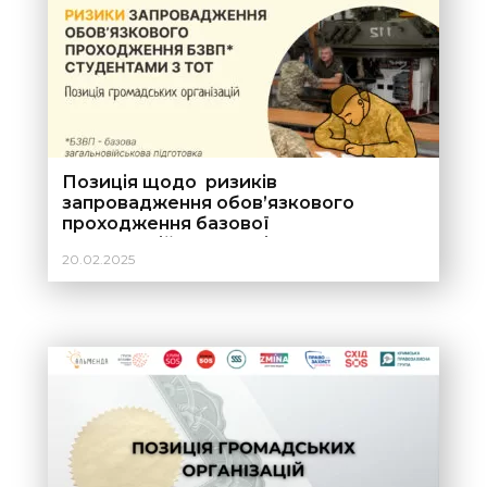
Позиція щодо ризиків
запровадження обов’язкового
проходження базової
загальновійськової підготовки
20.02.2025
студентами, які проживають на
тимчасово окупованих територіях
України