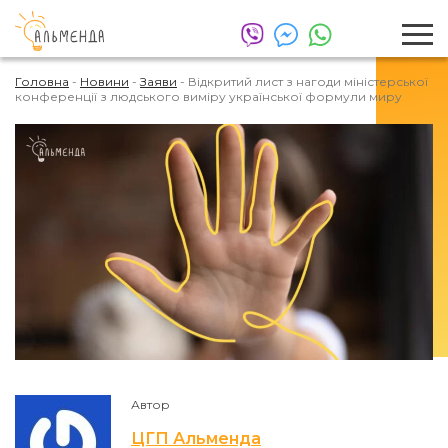
Головна
-
Новини
-
Заяви
-
Відкритий лист з нагоди міністерської
конференції з людського виміру української формули миру
Автор
ЦГП Альменда