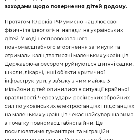
заходами щодо повернення дітей додому.
Протягом 10 років РФ умисно націлює свої
фізичні та ідеологічні напади на українських
дітей. У ході неспровокованого
повномасштабного вторгнення загинули та
отримали каліцтва тисячі маленьких українців.
Державою-агресором руйнуються дитячі садки,
школи, лікарні, інші об’єкти критичної
інфраструктури, у зв’язку з чим майже 3
мільйони дітей опинилися в ситуації крайньої
вразливості. Через удари російських збройних
сил по українських електростанціях і підстанціях
на маленьких українців чекає найсуворіша зима
з початку повномасштабної війни. Це
посилюватиме гуманітарні та міграційні
виклики не лише для України, але й для