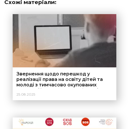
Схожі матеріали:
Звернення щодо перешкод у
реалізації права на освіту дітей та
молоді з тимчасово окупованих
територій України через брак місць
25.08.2025
державного замовлення