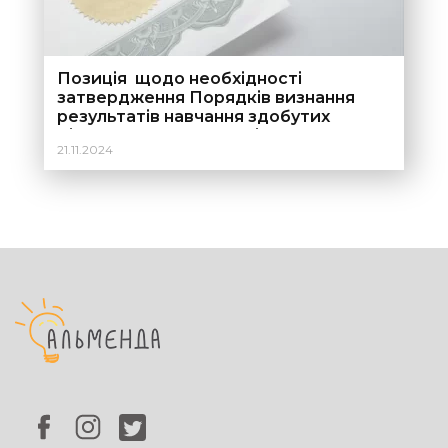
Позиція щодо необхідності
затвердження Порядків визнання
результатів навчання здобутих
дітьми та молоддю, які
21.11.2024
перемістилися з тимчасово
окупованих територій