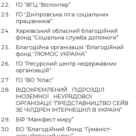
ГО “ВГЦ “Волонтер”
ГО “Дніпровська ліга соціальних
працівників”
Харківський обласний благодійний
фонд “Соціальна служба допомоги”
Благодійна організація “Благодійний
фонд “ЛЮМОС УКРАЇНА”
ГО “Ресурсний центр недержавних
організацій”
ГО “ВО “Клас”
ВІДОКРЕМЛЕНИЙ ПІДРОЗДІЛ
ІНОЗЕМНОЇ НЕУРЯДОВОЇ
ОРГАНІЗАЦІЇ “ПРЕДСТАВНИЦТВО СЕЙВ
ЗЕ ЧІЛДРЕН ІНТЕРНЕШНЛ В УКРАЇНІ”
БФ “Маніфест миру”
БО “Благодійний Фонд “Гуманіст-
асоційований член”