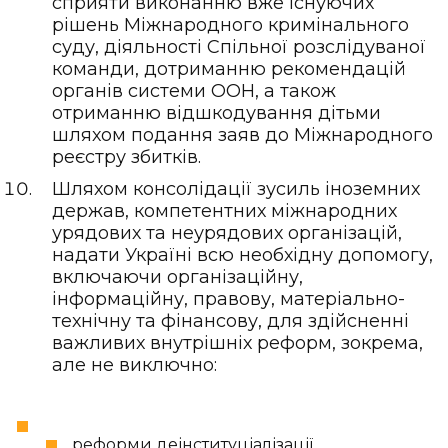
сприяти виконанню вже існуючих
рішень Міжнародного кримінального
суду, діяльності Спільної розслідуваної
команди, дотриманню рекомендацій
органів системи ООН, а також
отриманню відшкодування дітьми
шляхом подання заяв до Міжнародного
реєстру збитків.
Шляхом консолідації зусиль іноземних
держав, компетентних міжнародних
урядових та неурядових організацій,
надати Україні всю необхідну допомогу,
включаючи організаційну,
інформаційну, правову, матеріально-
технічну та фінансову, для здійсненні
важливих внутрішніх реформ, зокрема,
але не виключно:
реформи деінституціалізації,