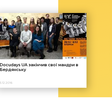
Docudays UA закінчив свої мандри в
Бердянську
5.12.2016