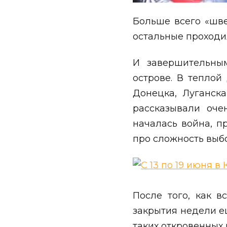
Больше всего «шв
остальные проходи
И завершительным
острове. В теплой
Донецка, Луганска
рассказывали оче
началась война, п
про сложность выбо
После того, как в
закрытия недели е
таких откровенных 