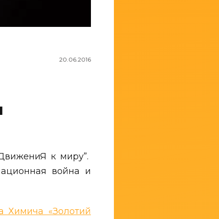
20.06.2016
я
“ДвижениЯ к миру”.
мационная война и
а Химича «Золотий