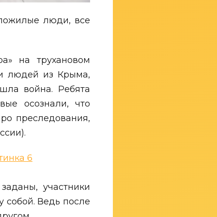
пожилые люди, все
ра» на трухановом
ии людей из Крыма,
ошла война. Ребята
вые осознали, что
про преследования,
ссии).
 заданы, участники
 собой. Ведь после
другом.