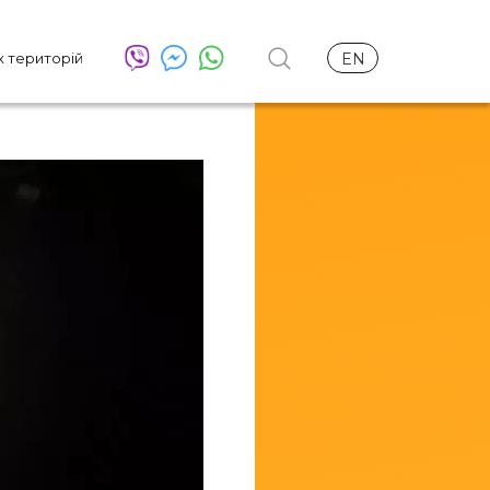
х територій
EN