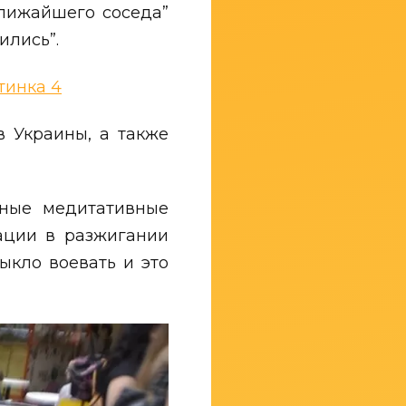
ближайшего соседа”
ились”.
в Украины, а также
йные медитативные
ации в разжигании
ыкло воевать и это