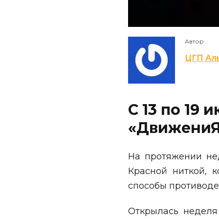
Автор
ЦГП Ал
С 13 по 19
«ДвижениЯ
На протяжении нед
Красной ниткой, 
способы противоде
Открылась недел