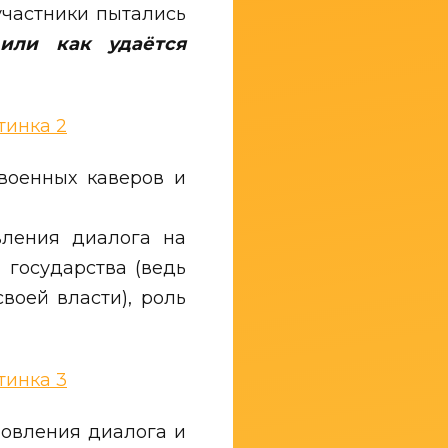
частники пытались
 или как удаётся
военных каверов и
вления диалога на
 государства (ведь
воей власти), роль
новления диалога и