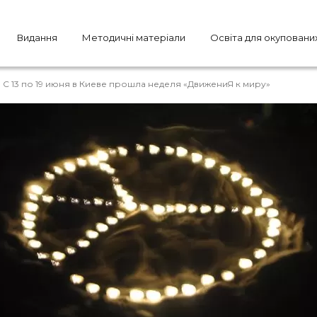
Видання
Методичні матеріали
Освіта для окуповани
-
С 13 по 19 июня в Киеве прошла неделя «ДвижениЯ к миру»