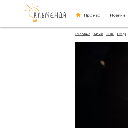
Про нас
Новини
Головна
-
Архів
-
2016
-
Події