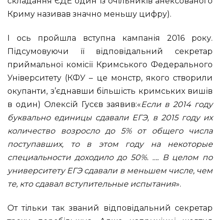
складання ЄДЕ один із очільників анексованого
Криму називав значно меньшу цифру).
І ось пройшла вступна кампанія 2016 року.
Підсумовуючи її відповідальний секретар
приймальної комісії Кримського Федерального
Університету (КФУ – це монстр, якого створили
окупанти, з’єднавши більшість кримських вишів
в один) Олексій Гусєв заявив:«
Если в 2014 году
буквально единицы сдавали ЕГЭ, в 2015 году их
количество возросло до 5% от общего числа
поступавших, то в этом году на некоторые
специальности доходило до 50%. …. В целом по
университету ЕГЭ сдавали в меньшем числе, чем
те, кто сдавал вступительные испытания
».
От тільки так званий відповідальний секретар