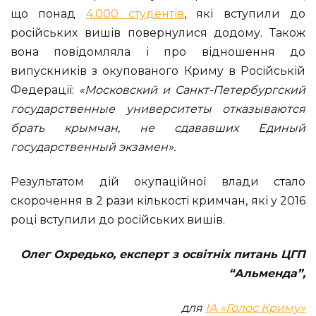
що понад
4.000 студентів
, які вступили до
російських вишів повернулися додому. Також
вона повідомляла і про відношення до
випускників з окупованого Криму в Російській
Федерації:
«Московский и Санкт-Петербургский
государственные университеты отказываются
брать крымчан, не сдававших Единый
государственный экзамен».
Результатом дій окупаційної влади стало
скорочення в 2 рази кількості кримчан, які у 2016
році вступили до російських вишів.
Олег Охредько,
експерт з освітніх питань ЦГП
“Альменда”,
для
ІА «Голос Криму»