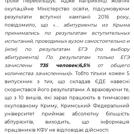
трохи перебільшує. Адже наприкінці жовтня
окупаційне Міністерство освіти, підсумовуючи
результати вступної кампанії 2016 року,
повідомило, що «…
абитуриенты из Крыма
принимались по результатам вступительных
испытаний, проводимых вузом самостоятельно и
(или) по результатам ЕГЭ (по выбору
абитуриента). По результатам только ЕГЭ
зачислены
735 человек
(
6,5%
от общего
количества зачисленных)
». Тобто тільки кожен 5
випускник з тих, що складав ЄДЕ навесні
скористався його результатами. А враховуючи те,
що з 10 вишів, які зараз працюють в тимчасово
окупованому Криму, Кримський Федеральний
університет приймає абсолютну більшість
абітурієнтів, виходить, що інформація
працівників КФУ не відповідає дійсності.