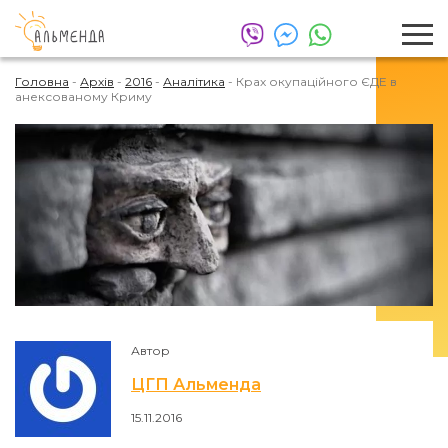
Головна
-
Архів
-
2016
-
Аналітика
-
Крах окупаційного ЄДЕ в
анексованому Криму
Автор
ЦГП Альменда
15.11.2016