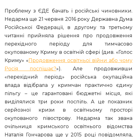
Проблему з ЄДЕ бачать і російські чиновники.
Недарма ще 21 червня 2016 року Державна Дума
Російської Федерації, в другому та третьому
читанні прийняла рішення про продовження
перехідного періоду для тимчасово
окупованому Криму в освітній сфері (див. «Голос
Криму» «
Продовження освітньої війни або чому
Росія поспішає?
»). Але продовживши
«перехідний період» російська окупаційна
влада відібрала у кримчан практично єдину
пільгу – це гарантовані бюджетні місця, які
виділялися три роки поспіль. А це показник
серйозної кризи в освітньому просторі
окупованого півострову. Недарма так звана
очільниця кримського освітнього відомства
Наталія Гончарова ще у 2015 році повідомляла,