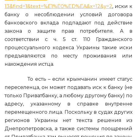
13&find=1&text=%E1%E0%ED%EA&x=12&y=2
, иски к
банку о несоблюдении условий договора
банковского вклада подпадают под действие
закона о защите прав потребителя. А в
соответствии с ч. 5 ст. 110 Гражданского
процессуального кодекса Украины такие иски
предъявляются по месту проживания или
нахождения истца.
То есть – если крымчанин имеет статус
переселенца, он может подавать иск к банку (не
только Приватбанку, а любому другому банку) по
адресу, указанному в справке внутренне
перемещенного лица. Поскольку в судах других
регионов Украины нет текста решения из
Днепропетровска, а также системы поощрений
от Приватбанка, там выносят решения по закону,