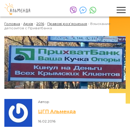
Головна
-
Архів
-
2016
-
Правові розʼяснення
-
Взыскание
депозитов с Приватбанка
Автор
ЦГП Альменда
16.02.2016