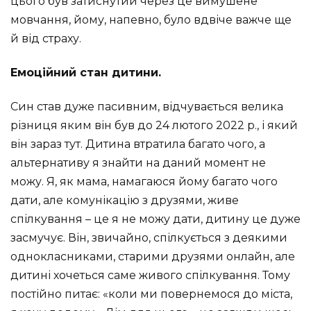
цього був затиснутий через це вимушене
мовчання, йому, напевно, було вдвіче важче ще
й від страху.
Емоційний стан дитини.
Син став дуже пасивним, відчувається велика
різниця яким він був до 24 лютого 2022 р., і який
він зараз тут. Дитина втратила багато чого, а
альтернативу я знайти на даний момент не
можу. Я, як мама, намагаюся йому багато чого
дати, але комунікацію з друзями, живе
спілкування – це я не можу дати, дитину це дуже
засмучує. Він, звичайно, спілкується з деякими
однокласниками, старими друзями онлайн, але
дитині хочеться саме живого спілкування. Тому
постійно питає: «коли ми повернемося до міста,