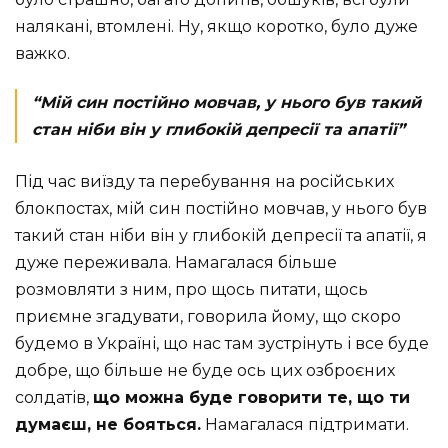
налякані, втомлені. Ну, якщо коротко, було дуже
важко.
“Мій син постійно мовчав, у нього був такий
стан ніби він у глибокій депресії та апатії”
Під час виїзду та перебування на російських
блокпостах, мій син постійно мовчав, у нього був
такий стан ніби він у глибокій депресії та апатії, я
дуже переживала. Намагалася більше
розмовляти з ним, про щось питати, щось
приємне згадувати, говорила йому, що скоро
будемо в Україні, що нас там зустрінуть і все буде
добре, що більше не буде ось цих озброєних
солдатів,
що можна буде говорити те, що ти
думаєш, не бояться.
Намагалася підтримати.