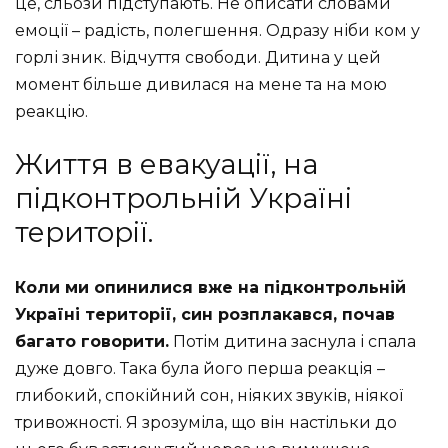
це, сльози підступають. Не описати словами
емоції – радість, полегшення. Одразу ніби ком у
горлі зник. Відчуття свободи. Дитина у цей
момент більше дивилася на мене та на мою
реакцію.
Життя в евакуації, на
підконтрольній Україні
території.
Коли ми опинилися вже на підконтрольній
Україні території, син розплакався, почав
багато говорити.
Потім дитина заснула і спала
дуже довго. Така була його перша реакція –
глибокий, спокійний сон, ніяких звуків, ніякої
тривожності. Я зрозуміла, що він настільки до