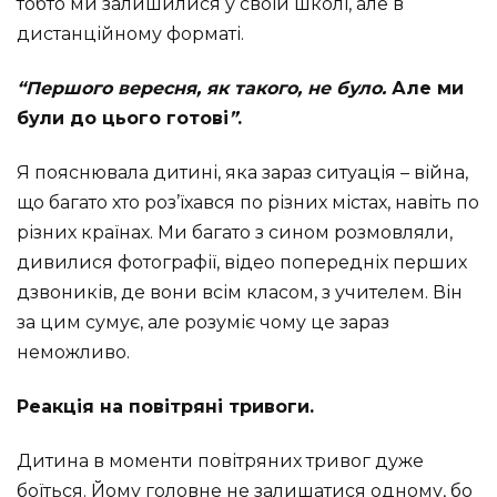
тобто ми залишилися у своїй школі, але в
дистанційному форматі.
“Першого вересня, як такого, не було.
Але ми
були до цього готові
”
.
Я пояснювала дитині, яка зараз ситуація – війна,
що багато хто роз’їхався по різних містах, навіть по
різних країнах. Ми багато з сином розмовляли,
дивилися фотографії, відео попередніх перших
дзвоників, де вони всім класом, з учителем. Він
за цим сумує, але розуміє чому це зараз
неможливо.
Реакція на повітряні тривоги.
Дитина в моменти повітряних тривог дуже
боїться. Йому головне не залишатися одному, бо