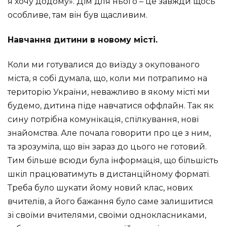
я хочу додому». Дім для нього – це завжди щось
особливе, там він був щасливим.
Навчання дитини в новому місті.
Коли ми готувалися до виїзду з окупованого
міста, я собі думала, що, коли ми потрапимо на
територію України, неважливо в якому місті ми
будемо, дитина піде навчатися оффлайн. Так як
сину потрібна комунікація, спілкування, нові
знайомства. Але почала говорити про це з ним,
та зрозуміла, що він зараз до цього не готовий.
Тим більше всюди була інформація, що більшість
шкіл працюватимуть в дистанційному форматі.
Треба було шукати йому новий клас, нових
вчителів, а його бажання було саме залишитися
зі своїми вчителями, своїми однокласниками,