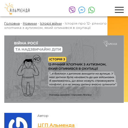
Головна
-
Новини
-
Історії війни
-
Історія про 12- річного
хлопчика з аутизмом, який опинився в окупації
Автор
ЦГП Альменда