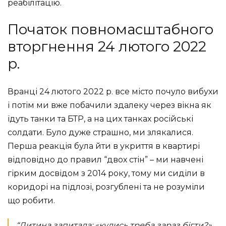
реабілітацію.
Початок повномасштабного
вторгнення 24 лютого 2022
р.
Вранці 24 лютого 2022 р. все місто почуло вибухи
і потім ми вже побачили здалеку через вікна як
їдуть танки та БТР, а на цих танках російські
солдати. Було дуже страшно, ми злякалися.
Перша реакція була йти в укриття в квартирі
відповідно до правил “двох стін” – ми навчені
гірким досвідом з 2014 року, тому ми сиділи в
коридорі на підлозі, розгублені та не розуміли
що робити.
“Дитина запитала: «кудись треба зараз бігти?».