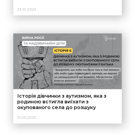
23.10.2023
Історія дівчинки з аутизмом, яка з
родиною встигла виїхати з
окупованого села до розшуку
окупантами її батька
31.05.2023