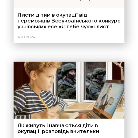
Листи дітям в окупації від
переможців Всеукраїнського конкурс
учнівських есе «Я тебе чую»: лист
однолітку в окупації»
4.10.2024
Як живуть і навчаються діти в
окупації: розповідь вчительки