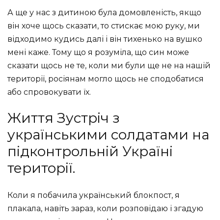
А ще у нас з дитиною була домовленість, якщо
він хоче щось сказати, то стискає мою руку, ми
відходимо кудись далі і він тихенько на вушко
мені каже. Тому що я розуміла, що син може
сказати щось не те, коли ми були ще не на нашій
території, росіянам могло щось не сподобатися
або спровокувати їх.
Життя Зустріч з
українськими солдатами на
підконтрольній Україні
території.
Коли я побачила український блокпост,
я
плакала, навіть зараз, коли розповідаю і згадую