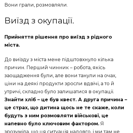
Вони грали, розмовляли.
Виїзд з окупації.
Прийняття рішення про виїзд з рідного
міста.
До виїзду з міста мене підштовхнуло кілька
причин. Перший чинник – робота, якісь
заощадження були, але вони танули на очах,
ціни на деякі продукти зросли вдвічі, а то й
утричі, складно було залишатися в окупації.
Знайти хліб – це був квест. А друга причина –
це страх, що дитина щось не те скаже, коли
будуть з ним розмовляти військові, це
напевно було ключовим фактором.
Я
зрозуміла, що ця ситуація надовго, і ми там не