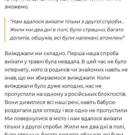
зможемо.
“Нам вдалося виїхати тільки з другої спроби…
Жили ми два дні в полі, було страшно, багато
допитів, обшуків, всі були налякані, втомлені”
Виїжджали ми складно. Перша наша спроба
виїхати у травні була невдала. В цей час не було
інтернету, ніхто із родичів чи знайомих навіть не
знав, що ми збираємося виїжджати. Коли
виїжджали було дуже холодно, нас не
пропустили на одному з російських блокпостів.
Вони дивилися всі наші речі, навіть бабусю
роздягали для огляду і все одно не пропустили.
Ми повернулися в місто і нам вдалося виїхати
тільки з другої спроби. Жили ми два дні в полі,
було страшно, багато допитів, обшуків, всі були