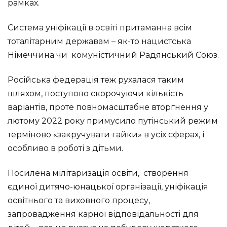
рамках.
Система уніфікації в освіті притаманна всім
тоталітарним державам – як-то нацистська
Німеччина чи комуністичний Радянський Союз.
Російська федерація теж рухалася таким
шляхом, поступово скорочуючи кількість
варіантів, проте повномасштабне вторгнення у
лютому 2022 року примусило путінський режим
терміново «закручувати гайки» в усіх сферах, і
особливо в роботі з дітьми.
Посилена мілітаризація освіти, створення
єдиної дитячо-юнацької організації, уніфікація
освітнього та виховного процесу,
запровадження карної відповідальності для