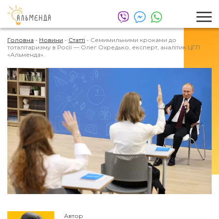
Головна
-
Новини
-
Статті
-
Семимильними кроками до
тоталітаризму в Росії — Олег Охредько, експерт, аналітик ЦГП
«Альменда».
Автор