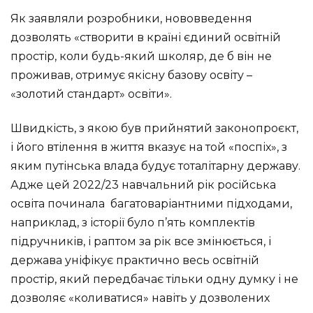
Як заявляли розробники, нововведення
дозволять «створити в країні єдиний освітній
простір, коли будь-який школяр, де б він не
проживав, отримує якісну базову освіту –
«золотий стандарт» освіти».
Швидкість, з якою був прийнятий законопроєкт,
і його втілення в життя вказує на той «поспіх», з
яким путінська влада будує тоталітарну державу.
Адже цей 2022/23 навчальний рік російська
освіта починала багатоваріантними підходами,
наприклад, з історії було п’ять комплектів
підручників, і раптом за рік все змінюється, і
держава уніфікує практично весь освітній
простір, який передбачає тільки одну думку і не
дозволяє «коливатися» навіть у дозволених