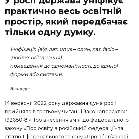
У росії держава уніфікує
практично весь освітній
простір, який передбачає
тільки одну думку.
Уніфікація (від. лат. unus
–
один, лат. facio
–
роблю; об’єднання)
–
приведення до одноманітності, до єдиної
форми або системи.
Вікіпедія
14 вересня 2022 року державна дума росії
прийняла в третьому читанні Законопроєкт №
192680-8 «Про внесення змін до федерального
закону «Про освіту в російській федерації» та
статтю 1 федерального закону «Про обов’язкові