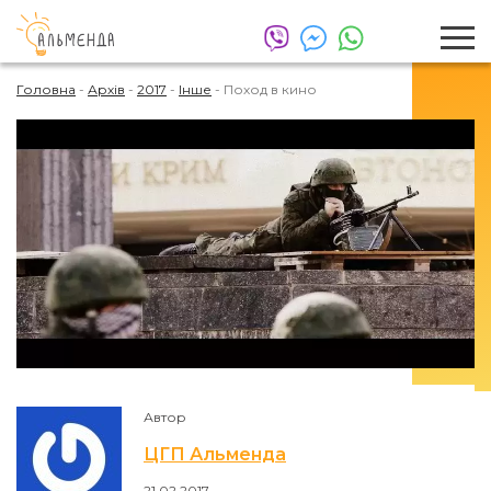
Головна
-
Архів
-
2017
-
Інше
-
Поход в кино
Автор
ЦГП Альменда
21.02.2017