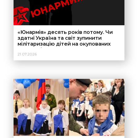
«Юнармія» десять років потому. Чи
здатні Україна та світ зупинити
мілітаризацію дітей на окупованих
територіях?
21.07.2026