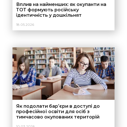
Вплив на найменших: як окупанти на
ТОТ формують російську
ідентичність у дошкільнят
18.05.2026
Як подолати барʼєри в доступі до
професійної освіти для осіб з
тимчасово окупованих територій
України?
10.03.2026