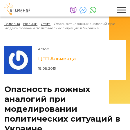
Головна
-
Новини
-
Статті
-
Опасность ложных аналогий при
моделировании политических ситуаций в Украине
Автор
ЦГП Альменда
18.08.2015
Опасность ложных
аналогий при
моделировании
политических ситуаций в
Украине