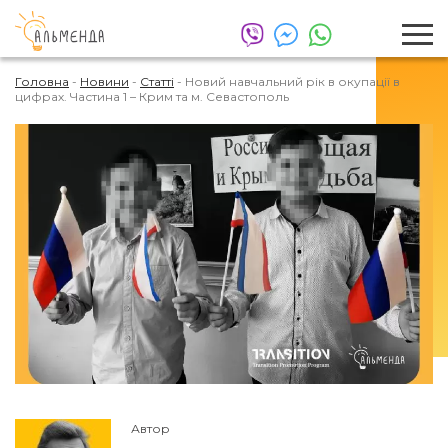
Головна
-
Новини
-
Статті
-
Новий навчальний рік в окупації в
цифрах. Частина 1 – Крим та м. Севастополь
Автор