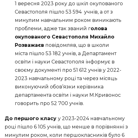
1 вересня 2023 року до шкіл окупованого
Севастополя пішло 53 594 учнів, а от з
минулим навчальним роком виникають
проблеми, адже так званий г
олова
окупованого Севастополя Михайло
Розважаєв
повідомляв, що в школи
міста пішло 53 182 учнів, а Департамент
освіти і науки Севастополя інформує в
своєму документі про 51 612 учнів у 2022-
2023 навчальному році та через місяць
виконуючий обов’язки керівника
департамента освіти і науки М.Кривонос
говорить про 52 700 учнів.
До першого класу
у 2023-2024 навчальному
році пішло 6 105 учнів, що менше в порівнянні з
минулим роком, коли першокласників було 6