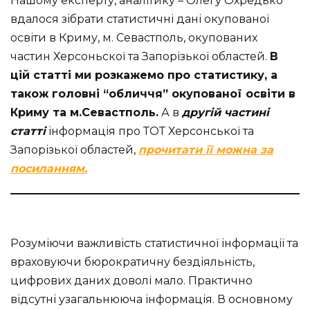
Нашому експерту, аналітику – Олегу Охредько
вдалося зібрати статистичні дані окупованої
освіти в Криму, м. Севастполь, окупованих
частин Херсоньскої та Запорізької областей.
В
цій статті ми розкажемо про статистику, а
також головні “обличчя” окупованої освіти в
Криму та м.Севастполь.
А в
другій частині
статті
інформація про ТОТ Херсонської та
Запорізької областей,
прочитати її можна за
посиланням.
Розуміючи важливість статистичної інформації та
враховуючи бюрократичну бездіяльність,
цифрових даних доволі мало. Практично
відсутні узагальнююча інформація. В основному