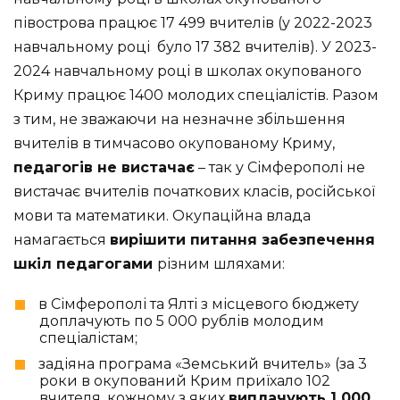
півострова працює 17 499 вчителів (у 2022-2023
навчальному році було 17 382 вчителів). У 2023-
2024 навчальному році в школах окупованого
Криму працює 1400 молодих спеціалістів. Разом
з тим, не зважаючи на незначне збільшення
вчителів в тимчасово окупованому Криму,
педагогів не вистачає
– так у Сімферополі не
вистачає вчителів початкових класів, російської
мови та математики. Окупаційна влада
намагається
вирішити питання забезпечення
шкіл педагогами
різним шляхами:
в Сімферополі та Ялті з місцевого бюджету
доплачують по 5 000 рублів молодим
спеціалістам;
задіяна програма «Земський вчитель» (за 3
роки в окупований Крим приїхало 102
вчителя, кожному з яких
виплачують 1 000