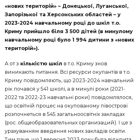
«нових територій» – Донецької, Луганської,
Запорізької та Херсонських областей – у
2023-2024 навчальному році до шкіл т.о.
Криму прийшло біля 3 500 дітей (в минулому
навчальному році було 1 994 дитини з «нових
територій»).
А от з
кількістю шкіл
в т.о. Криму знов
виникають питання. Всі ресурси окупантів в т.о.
Криму повідомляють, що 2023-2024 навчальний
рік почався у 541 школі, а в минулі роки (2021-
2022 та 2022-23 навчальні роки) повідомлялося,
що освітній процес на окупованому півострові
розпочнеться в 545 загальноосвітніх закладах
(рос. общеобразовательных организаций). І це з
урахуванням введення нових закладів освіти.
Тим паче, що 1 вересня 2023 року була відкрита