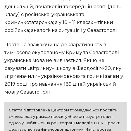
дошкільній, початковій та середній освіті (до 10
класу) є російська, українська та
кримськотатарська; а у 10 – 11 класах – тільки
російська; аналогічна ситуація і у Севастополі.
Проте не зважаючи на декларативність в
тимчасово окупованому Криму та Севастополі
українська мова не вивчається. Якщо не
рахувати «вітринну» школу в Феодосії №20, яку
«призначили» україномовною та гримкі заяви у
2019 році про навчання 189 дітей українській
мові у Севастополі.
Стаття підготовлена Центром громадянської просвіти 
«Альменда» у рамках проєкту «Кроки назустріч один 
одному: наближення реінтеграції молоді з ТОТ». Проєкт 
реалізується за фінансової підтримки Міністерства 