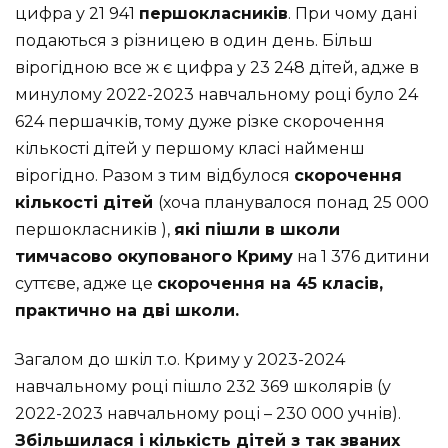
цифра у 21 941
першокласників
. При чому дані
подаються з різницею в один день. Більш
вірогідною все ж є цифра у 23 248 дітей, адже в
минулому 2022-2023 навчальному році було 24
624 першачків, тому дуже різке скорочення
кількості дітей у першому класі найменш
вірогідно. Разом з тим відбулося
скорочення
кількості дітей
(хоча планувалося понад 25 000
першокласників ),
які пішли в школи
тимчасово окупованого Криму
на 1 376 дитини
суттєве, адже це
скорочення на 45 класів,
практично на дві школи.
Загалом до шкіл т.о. Криму у 2023-2024
навчальному році пішло 232 369 школярів (у
2022-2023 навчальному році – 230 000 учнів).
Збільшилася і кількість дітей з так званих