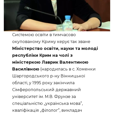
Системою освіти в тимчасово
окупованому Криму керує так зване
Міністерство освіти, науки та молоді
республіки Крим на чолі з
міністеркою Лаврик Валентиною
Василівною
(народилась в с. Хоменки
Шаргородського р-ну Вінницької
області, у 1995 року закінчила
Сімферопольський державний
університет ім. М.В. Фрунзе за
спеціальністю „українська мова”,
кваліфікація „філолог”, викладач