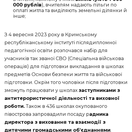
000 рублів
), вчителям надають пільги по
оплаті житла та виділяють земельні ділянки й
інше;
З 4 вересня 2023 року в Кримському
республіканському інституті післядипломної
педагогічної освіти розпочався набір для
учасників так званої СВО (Спеціальна військова
операція) для підготовки викладання в школах
предметів Основи безпеки життя та військової
підготовки. Окрім того чоловіки після підготовки
зможуть працювати у школах
заступниками з
антитерористичної діяльності та виховної
роботи.
Також в 436 школах окупованого
півострова запровадили посаду р
адника
директора з виховання та взаємодії з
дитячими громадськими об’єднаннями
.