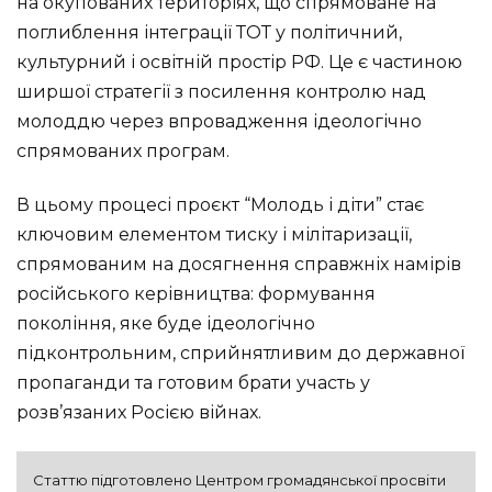
на окупованих територіях, що спрямоване на
поглиблення інтеграції ТОТ у політичний,
культурний і освітній простір РФ. Це є частиною
ширшої стратегії з посилення контролю над
молоддю через впровадження ідеологічно
спрямованих програм.
В цьому процесі проєкт “Молодь і діти” стає
ключовим елементом тиску і мілітаризації,
спрямованим на досягнення справжніх намірів
російського керівництва: формування
покоління, яке буде ідеологічно
підконтрольним, сприйнятливим до державної
пропаганди та готовим брати участь у
розв’язаних Росією війнах.
Статтю підготовлено Центром громадянської просвіти 