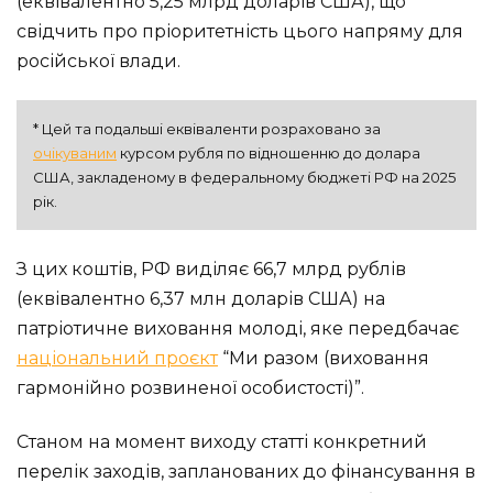
(еквівалентно 5,25 млрд доларів США), що
свідчить про пріоритетність цього напряму для
російської влади.
* Цей та подальші еквіваленти розраховано за 
очікуваним
 курсом рубля по відношенню до долара 
США, закладеному в федеральному бюджеті РФ на 2025 
рік.
З цих коштів, РФ виділяє 66,7 млрд рублів
(еквівалентно 6,37 млн доларів США) на
патріотичне виховання молоді, яке передбачає
національний проєкт
“Ми разом (виховання
гармонійно розвиненої особистості)”.
Станом на момент виходу статті конкретний
перелік заходів, запланованих до фінансування в