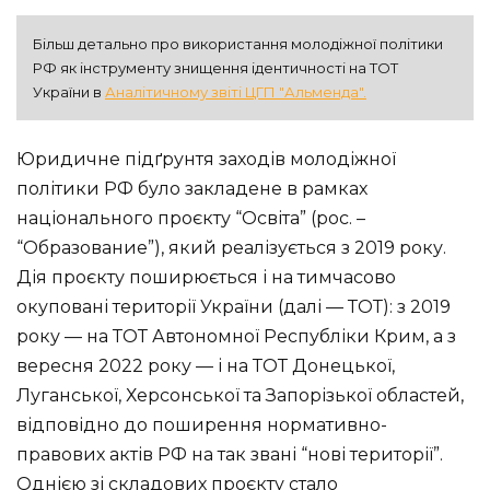
Більш детально про використання молодіжної політики 
РФ як інструменту знищення ідентичності на ТОТ 
України в 
Аналітичному звіті ЦГП "Альменда".
Юридичне підґрунтя заходів молодіжної
політики РФ було закладене в рамках
національного проєкту “Освіта” (рос. –
“Образование”), який реалізується з 2019 року.
Дія проєкту поширюється і на тимчасово
окуповані території України (далі — ТОТ): з 2019
року — на ТОТ Автономної Республіки Крим, а з
вересня 2022 року — і на ТОТ Донецької,
Луганської, Херсонської та Запорізької областей,
відповідно до поширення нормативно-
правових актів РФ на так звані “нові території”.
Однією зі складових проєкту стало