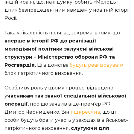
іншій країні, що, на її думку, робить «Молодь і
діти» безпрецедентним явищем у новітній історії
Росії.
Така унікальність полягає, зокрема, в тому, що
вперше в історії РФ до реалізації
молодіжної політики залучені військові
структури – Міністерство оборони РФ та
Росгвардія.
Ці відомства
будуть реалізовувати
блок патріотичного виховання.
Особливу роль у цьому процесі відведено
у
часникам так званої спеціальної військової
операції
, про що заявив віце-прем’єр РФ
Дмитро Чернишенко. Він
підкреслив
, що ці
особи будуть брати участь у заходах із військово-
патріотичного виховання,
слугуючи для