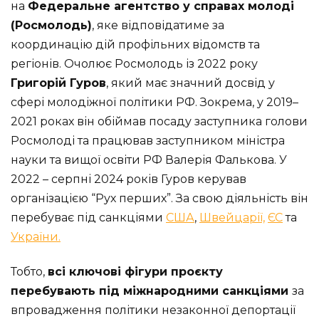
на
Федеральне агентство у справах молоді
(Росмолодь)
, яке відповідатиме за
координацію дій профільних відомств та
регіонів. Очолює Росмолодь із 2022 року
Григорій Гуров
, який має значний досвід у
сфері молодіжної політики РФ. Зокрема, у 2019–
2021 роках він обіймав посаду заступника голови
Росмолоді та працював заступником міністра
науки та вищої освіти РФ Валерія Фалькова. У
2022 – серпні 2024 років Гуров керував
організацією “Рух перших”. За свою діяльність він
перебуває під санкціями
США
,
Швейцарії,
ЄС
та
України.
Тобто,
всі ключові фігури проєкту
перебувають під міжнародними санкціями
за
впровадження політики незаконної депортації