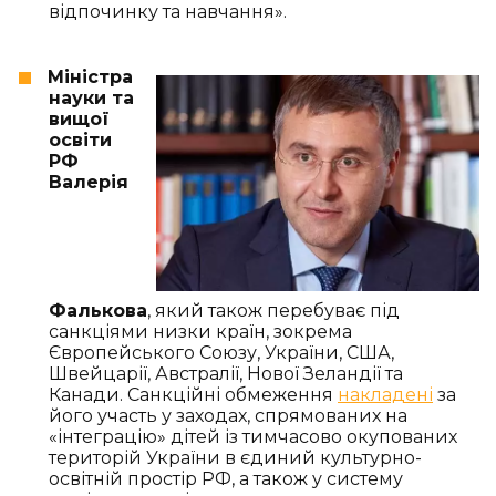
відпочинку та навчання».
Міністра
науки та
вищої
освіти
РФ
Валерія
Фалькова
, який також перебуває під
санкціями низки країн, зокрема
Європейського Союзу, України, США,
Швейцарії, Австралії, Нової Зеландії та
Канади. Санкційні обмеження
накладені
за
його участь у заходах, спрямованих на
«інтеграцію» дітей із тимчасово окупованих
територій України в єдиний культурно-
освітній простір РФ, а також у систему