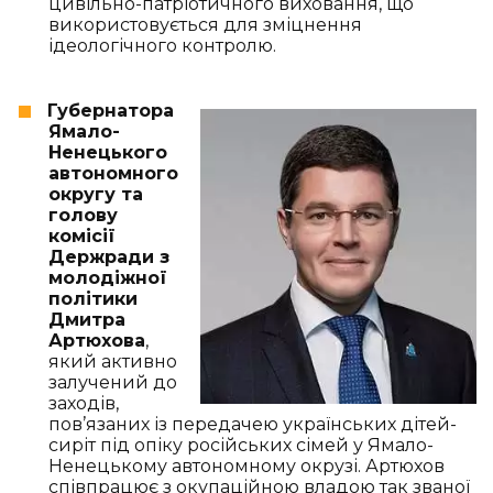
цивільно-патріотичного виховання, що
використовується для зміцнення
ідеологічного контролю.
Губернатора
Ямало-
Ненецького
автономного
округу та
голову
комісії
Держради з
молодіжної
політики
Дмитра
Артюхова
,
який активно
залучений до
заходів,
пов’язаних із передачею українських дітей-
сиріт під опіку російських сімей у Ямало-
Ненецькому автономному окрузі. Артюхов
співпрацює з окупаційною владою так званої