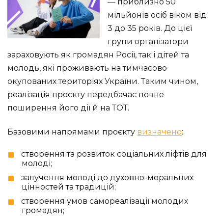
— приблизно 50
мільйонів осіб віком від
3 до 35 років. До цієї
групи організатори
зараховують як громадян Росії, так і дітей та
молодь, які проживають на тимчасово
окупованих територіях України. Таким чином,
реалізація проєкту передбачає повне
поширення його дії й на ТОТ.
Базовими напрямами проєкту
визначено
:
створення та розвиток соціальних ліфтів для
молоді;
залучення молоді до духовно-моральних
цінностей та традицій;
створення умов самореалізації молодих
громадян;