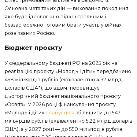
цілеспрямований вплив на її свідомість.
Основна мета таких дій — виховання покоління,
яке буде ідеологічно підконтрольним і
беззастережно готовим брати участь у війнах,
розв’язаних Росією.
Бюджет проєкту
У федеральному бюджеті РФ на 2025 рік на
реалізацію проєкту «Молодь і діти» передбачено
458 мільярдів рублів (еквівалентно 4,37 млрд
доларів США*), що вдвічі перевищує
цьогорічний бюджет національного проєкту
«Освіта». У 2026 році фінансування проєкту
«Молодь і діти»
планується
збільшити до 547
мільярдів рублів (еквівалентно 5,22 млрд доларів
США), а у 2027 році — до 550 мільярдів рублів