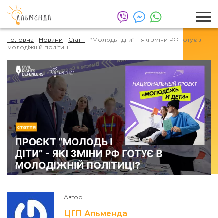
Головна
-
Новини
-
Статті
-
“Молодь і діти” – які зміни РФ готує в
молодіжній політиці
Автор
ЦГП Альменда