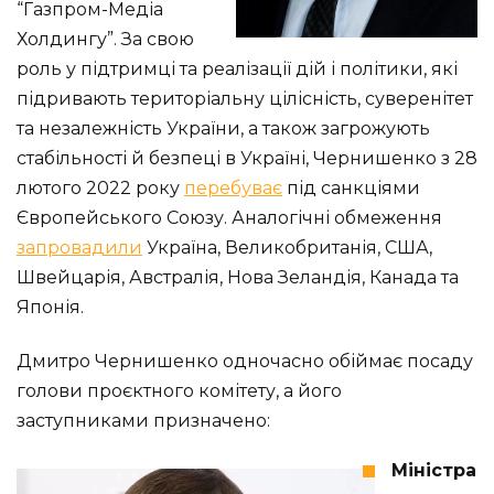
“Газпром-Медіа
Холдингу”. За свою
роль у підтримці та реалізації дій і політики, які
підривають територіальну цілісність, суверенітет
та незалежність України, а також загрожують
стабільності й безпеці в Україні, Чернишенко з 28
лютого 2022 року
перебуває
під санкціями
Європейського Союзу. Аналогічні обмеження
запровадили
Україна, Великобританія, США,
Швейцарія, Австралія, Нова Зеландія, Канада та
Японія.
Дмитро Чернишенко одночасно обіймає посаду
голови проєктного комітету, а його
заступниками призначено:
Міністра