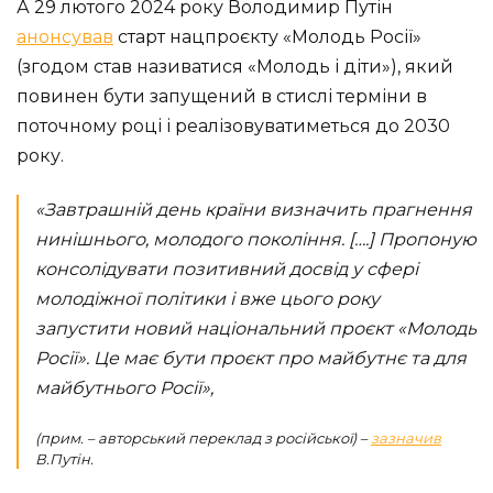
А 29 лютого 2024 року Володимир Путін
анонсував
старт нацпроєкту «Молодь Росії»
(згодом став називатися «Молодь і діти»), який
повинен бути запущений в стислі терміни в
поточному році і реалізовуватиметься до 2030
року.
«Завтрашній день країни визначить прагнення
нинішнього, молодого покоління. [….] Пропоную
консолідувати позитивний досвід у сфері
молодіжної політики і вже цього року
запустити новий національний проєкт «Молодь
Росії». Це має бути проєкт про майбутнє та для
майбутнього Росії»,
(прим. – авторський переклад з російської)
–
зазначив
В.Путін.