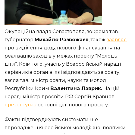
Окупаційна влада Севастополя, зокрема т.зв.
губернатор
Михайло Развожаєв
, також
заявляє
про виділення додаткового фінансування на
реалізацію заходів у межах проєкту “Молодь і
діти”. Крім того, участь у Всеросійській нараді
керівників органів, які відповідають за освіту,
взяла т.зв. міністр освіти, науки та молоді
Республіки Крим
Валентина Лаврик.
На цій
нараді міністр просвіти РФ Сергій Кравцов
презентував
основні цілі нового проєкту.
Факти підтверджують систематичне
впровадження російської молодіжної політики