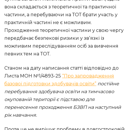
вона складається з теоретичної та практичної
частини, а перебуваючи на ТОТ брати участь у
практичній частині не є можливим.
Проходження теоретичної частини у свою чергу
передбачає безпекові ризики у звʼязкі із
можливим переслідуванням осіб за вивчення
певних тем на ТОТ.
Станом на дату написання статті відповідно до
Листа МОН №1/4893-25
“Про запровадження
базової підготовки здобувачів освіти”
постійне
перебування здобувача освіти на тимчасово
окупованій території є підставою для
перенесення проходження БЗВП на наступний
рік навчання.
Проте це не вирішує проблему в довгостроковій