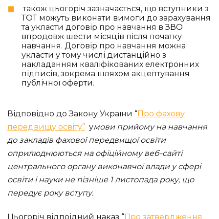
також цьогоріч зазначається, що вступники з
ТОТ можуть виконати вимоги до зарахування
та укласти договір про навчання в ЗВО
впродовж шести місяців після початку
навчання. Договір про навчання можна
укласти у тому числі дистанційно з
накладанням кваліфікованих електронних
підписів, зокрема шляхом акцептування
публічної оферти.
Відповідно до Закону України “
Про фахову
передвищу освіту”
у
мови прийому на навчання
до закладів фахової передвищої освіти
оприлюднюються на офіційному веб-сайті
центрального органу виконавчої влади у сфері
освіти і науки не пізніше 1 листопада року, що
передує року вступу.
Цьогоріч відпоідний наказ “
Про затвердження