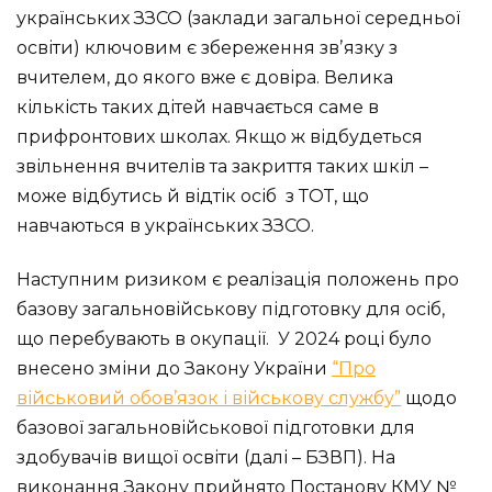
українських ЗЗСО (заклади загальної середньої
освіти) ключовим є збереження звʼязку з
вчителем, до якого вже є довіра. Велика
кількість таких дітей навчається саме в
прифронтових школах. Якщо ж відбудеться
звільнення вчителів та закриття таких шкіл –
може відбутись й відтік осіб з ТОТ, що
навчаються в українських ЗЗСО.
Наступним ризиком є реалізація положень про
базову загальновійськову підготовку для осіб,
що перебувають в окупації. У 2024 році було
внесено зміни до Закону України
“Про
військовий обов’язок і військову службу”
щодо
базової загальновійськової підготовки для
здобувачів вищої освіти (далі – БЗВП). На
виконання Закону прийнято Постанову КМУ №