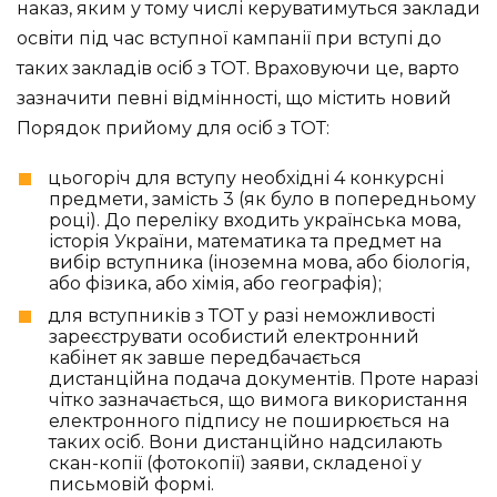
наказ, яким у тому числі керуватимуться заклади
освіти під час вступної кампанії при вступі до
таких закладів осіб з ТОТ. Враховуючи це, варто
зазначити певні відмінності, що містить новий
Порядок прийому для осіб з ТОТ:
цьогоріч для вступу необхідні 4 конкурсні
предмети, замість 3 (як було в попередньому
році). До переліку входить українська мова,
історія України, математика та предмет на
вибір вступника (іноземна мова, або біологія,
або фізика, або хімія, або географія);
для вступників з ТОТ у разі неможливості
зареєструвати особистий електронний
кабінет як завше передбачається
дистанційна подача документів. Проте наразі
чітко зазначається, що вимога використання
електронного підпису не поширюється на
таких осіб. Вони дистанційно надсилають
скан-копії (фотокопії) заяви, складеної у
письмовій формі.