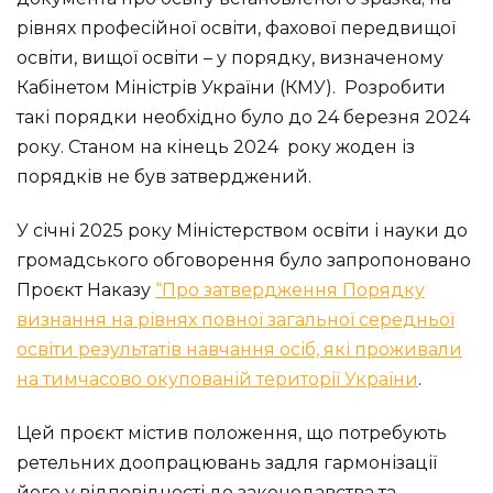
рівнях професійної освіти, фахової передвищої
освіти, вищої освіти – у порядку, визначеному
Кабінетом Міністрів України (КМУ). Розробити
такі порядки необхідно було до 24 березня 2024
року. Станом на кінець 2024 року жоден із
порядків не був затверджений.
У січні 2025 року Міністерством освіти і науки до
громадського обговорення було запропоновано
Проєкт Наказу
“Про затвердження Порядку
визнання на рівнях повної загальної середньої
освіти результатів навчання осіб, які проживали
на тимчасово окупованій території України
.
Цей проєкт містив положення, що потребують
ретельних доопрацювань задля гармонізації
його у відповідності до законодавства та