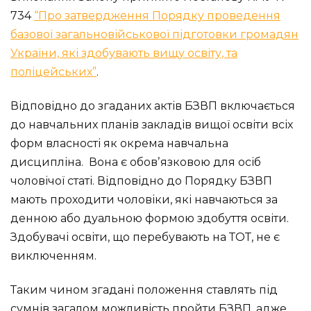
734
“Про затвердження Порядку проведення
базової загальновійськової підготовки громадян
України, які здобувають вищу освіту, та
поліцейських”
.
Відповідно до згаданих актів БЗВП включається
до навчальних планів закладів вищої освіти всіх
форм власності як окрема навчальна
дисципліна. Вона є обовʼязковою для осіб
чоловічої статі. Відповідно до Порядку БЗВП
мають проходити чоловіки, які навчаються за
денною або дуальною формою здобуття освіти.
Здобувачі освіти, що перебувають на ТОТ, не є
виключенням.
Таким чином згадані положення ставлять під
сумнів загалом можливість пройти БЗВП, адже