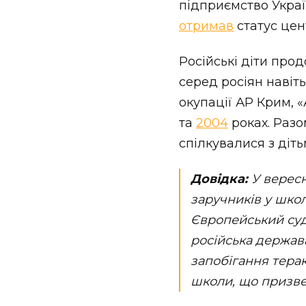
підприємство Укра
отримав
статус цен
Російські діти про
серед росіян навіт
окупації АР Крим, 
та
2004
роках. Разо
спілкувалися з діть
Довідка:
У вересн
заручників у шко
Європейський суд
російська держав
запобігання тера
школи, що призве