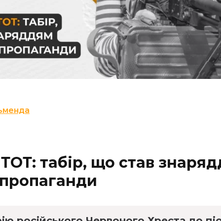
ьменда
 ТОТ: табір, що став знаря
 пропаганди
рію російського Червоного Хреста до пі