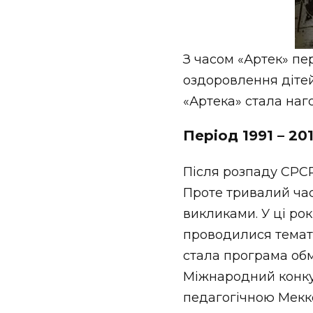
З часом «Артек» пе
оздоровлення дітей
«Артека» стала на
Період 1991 – 20
Після розпаду СРСР
Проте тривалий ча
викликами. У ці ро
проводилися темат
стала програма обм
Міжнародний конку
педагогічною Мекко