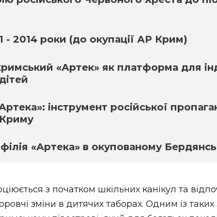
1 - 2014 роки (до окупації АР Крим)
кримський «Артек» як платформа для ін
 дітей
Артека»: інструмент російської пропага
 Криму
філія «Артека» в окупованому Бердянсь
оціюється з початком шкільних канікул та відп
ровчі зміни в дитячих таборах. Одним із таких