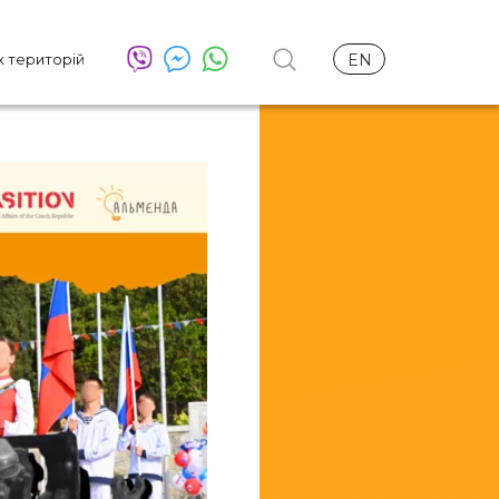
х територій
EN