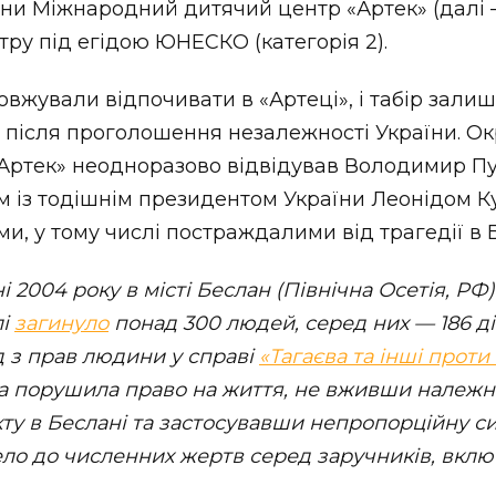
їни Міжнародний дитячий центр «Артек» (далі 
тру під егідою ЮНЕСКО (категорія 2).
довжували відпочивати в «Артеці», і табір зал
ь після проголошення незалежності України. Окр
«Артек» неодноразово відвідував Володимир Пу
м із тодішнім президентом України Леонідом 
ми, у тому числі постраждалими від трагедії в 
і 2004 року в місті Беслан (Північна Осетія, РФ
лі
загинуло
понад 300 людей, серед них — 186 діт
 з прав людини у справі
«Тагаєва та інші проти 
а порушила право на життя, не вживши належни
кту в Беслані та застосувавши непропорційну с
ло до численних жертв серед заручників, вклю