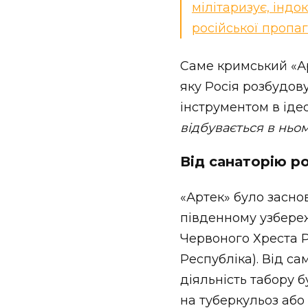
мілітаризує, індо
російської пропаг
Саме кримський «Арт
яку Росія розбудов
інструментом в ідео
відбувається в ньому
Від санаторію р
«Артек» було заснов
південному узбере
Червоного Хреста 
Республіка). Від са
діяльність табору 
на туберкульоз або 