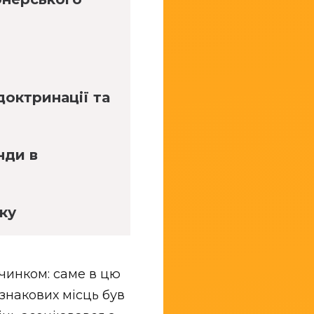
доктринації та
нди в
ку
очинком: саме в цю
 знакових місць був