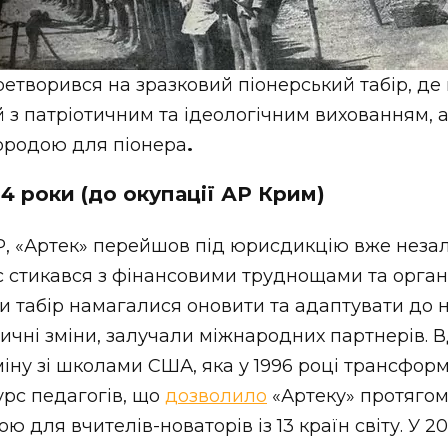
ретворився на зразковий піонерський табір, д
 з патріотичним та ідеологічним вихованням, а
городою для піонера
.
14 роки (до окупації АР Крим)
, «Артек» перейшов під юрисдикцію вже незал
с стикався з фінансовими труднощами та орга
ки табір намагалися оновити та адаптувати до н
ичні зміни, залучали міжнародних партнерів. 
іну зі школами США, яка у 1996 році трансфор
рс педагогів, що
дозволило
«Артеку» протягом
ю для вчителів-новаторів із 13 країн світу. У 