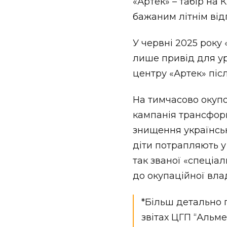
«Артек» – табір на 
бажаним літнім від
У червні 2025 року 
лише привід для у
центру «Артек» післ
На тимчасово окупо
кампанія трансформ
знищення українськ
діти потрапляють у
так званої «спеціал
до окупаційної вла
*Більш детально 
звітах ЦГП “Альм