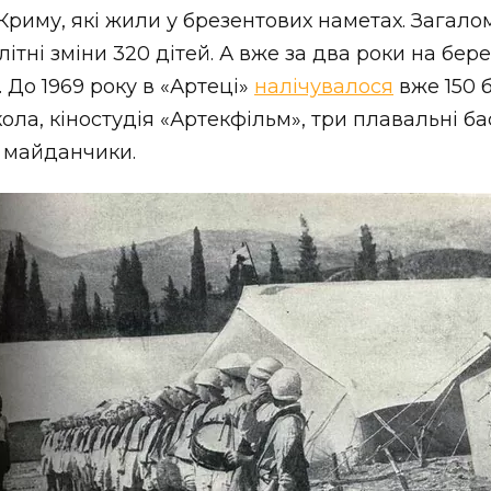
Криму, які жили у брезентових наметах. Загалом 
ітні зміни 320 дітей. А вже за два роки на бере
 До 1969 року в «Артеці»
налічувалося
вже 150 б
ла, кіностудія «Артекфільм», три плавальні ба
і майданчики.