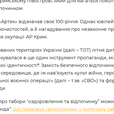
Кримському півострові, який для багатьох покол
починком.
«Артек» відзначав своє 100-річчя. Однак ювілей
рочистостей, а й нагадування про незаконне п
я окупації АР Крим.
ваних територіях України (далі – ТОТ) літня д
увалася в ще один інструмент пропаганди, міл
ої ідентичності*. Замість безпечного відпочинк
 середовище, де їм нав’язують культ війни, гер
ьної воєнної операції» (далі – т.зв. «СВО») та 
ди.
про табори “оздоровлення та відпочинку” можн
енда”:
Що приховує «відпочинок» у дитячому таб