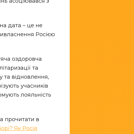
інь асоціювався з
на дата – це не
ривласнення Росією
итяча оздоровча
ітаризації та
у та відновлення,
оїзують учасників
формують лояльність
а прочитати в
орі? Як Росія