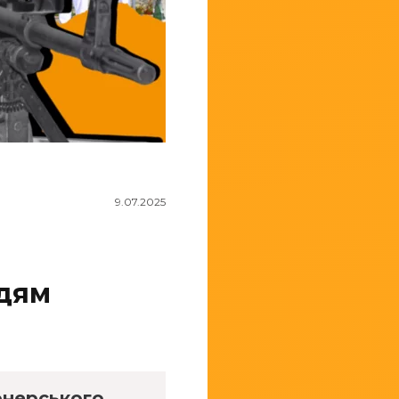
9.07.2025
ддям
онерського