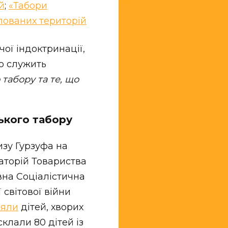
й
;
«Табори
упованих територій
чої індоктринації,
но служить
 табору та те, що
ького табору
изу Гурзуфа на
аторій Товариства
вна Соціалістична
 світової війни
ляли
дітей, хворих
склали 80 дітей із