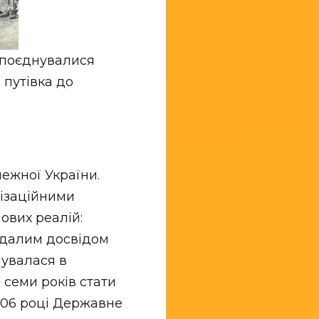
е поєднувалися
 путівка до
ежної України.
нізаційними
ових реалій:
Вдалим досвідом
мувалася в
 семи років стати
2006 році Державне