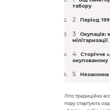
табору
Період 199
Окупація: 
мілітаризації
Сторіччя «
окупованому
Незаконна 
Літо традиційно ас
пору стартують оздо