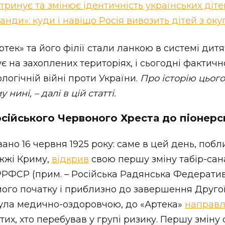
ктринує та змінює ідентичність українських діте
анди»: куди і навіщо Росія вивозить дітей з ок
ек» та його філії стали ланкою в системі дитя
ує на захоплених територіях, і сьогодні фактич
логічній війні проти України.
Про історію цього
 нині, – далі в цій статті.
осійського Червоного Хреста до піонерс
ано 16 червня 1925 року: саме в цей день, побл
жжі Криму,
відкрив
свою першу зміну табір-сан
РРФСР (прим. – Російська Радянська Федерати
мого початку і приблизно до завершення Другої
була медично-оздоровчою, до «Артека»
направ
тих, хто перебував у групі ризику. Першу зміну 