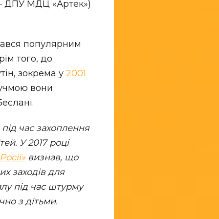
– ДПУ МДЦ «Артек»)
ишався популярним
ім того, до
тін, зокрема у
2001
Кучмою вони
Беслані.
) під час захоплення
ей. У 2017 році
Росії»
визнав, що
х заходів для
илу під час штурму
чно з дітьми.