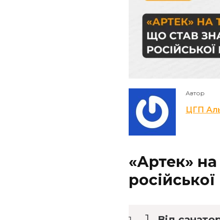
Автор
ЦГП Ал
«Артек» на
російської
Від санато