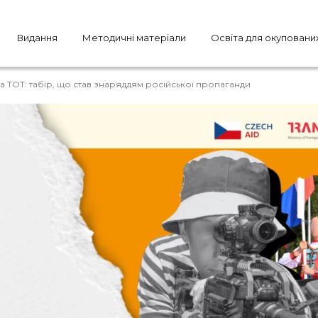
Видання
Методичні матеріали
Освіта для окуповани
а ТОТ: табір, що став знаряддям російської пропаганди