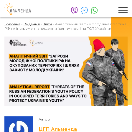
Головна
-
Видання
-
Звіти
-
Аналітичний звіт «Молодіжна політика
РФ як інструмент знищення ідентичності на ТОТ України»
Автор
ЦГП Альменда