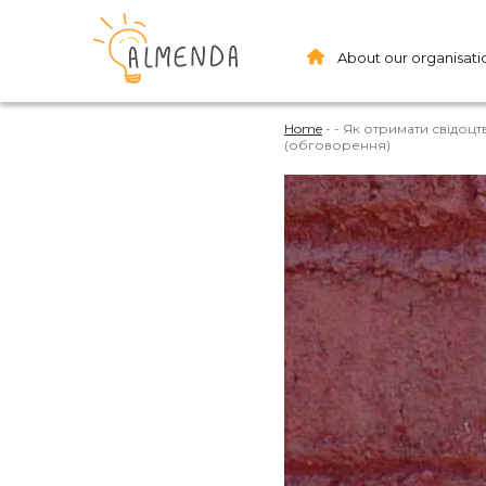
About our organisati
Home
-
-
Як отримати свідоцт
(обговорення)