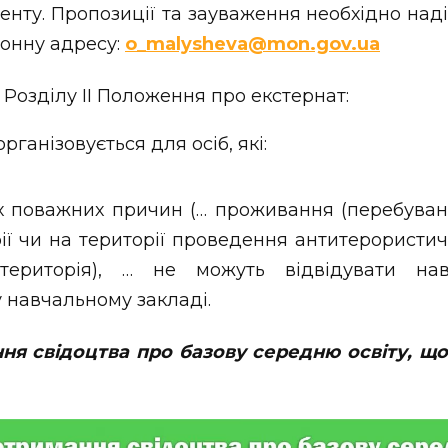
нту. Пропозиції та зауваження необхідно над
ронну адресу:
o_malysheva@mon.gov.ua
 Розділу ІІ Положення про екстернат:
рганізовується для осіб, які:
оважних причин (… проживання (перебуванн
ії чи на території проведення антитерористичн
територія), … не можуть відвідувати на
 навчальному закладі.
я свідоцтва про базову середню освіту, щ