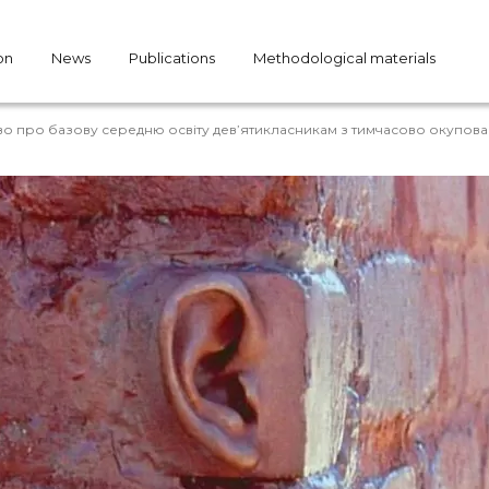
on
News
Publications
Methodological materials
во про базову середню освіту дев’ятикласникам з тимчасово окупова