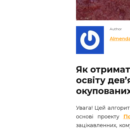
Author
Almend
Як отримат
освіту дев
окупованих
Увага! Цей алгори
основі проекту
П
зацікавленних, ком