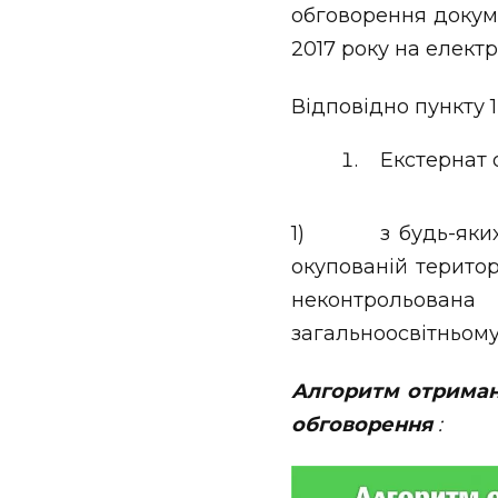
обговорення докуме
2017 року на елект
Відповідно пункту 1
Екстернат о
1) з будь-яких п
окупованій територ
неконтрольована 
загальноосвітньому
Алгоритм отриманн
обговорення
: