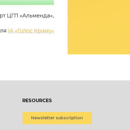
рт ЦГП «Альменда»,
для
ІА «Голос Криму»
RESOURCES
Newsletter subscription