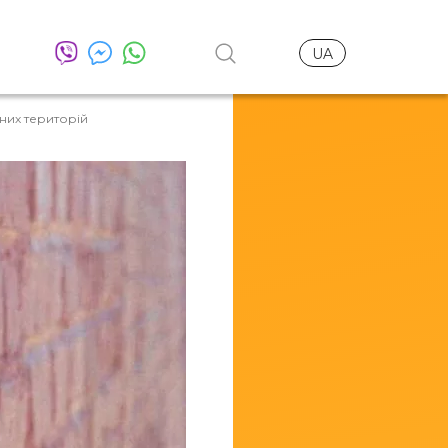
UA
них територій