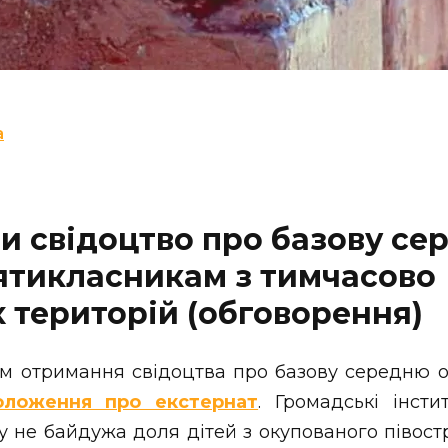
a
и свідоцтво про базову се
’ятикласникам з тимчасово
 територій (обговорення)
тм отримання свідоцтва про базову середню о
оложення про екстернат
. Громадські інсти
у не байдужа доля дітей з окупованого півос