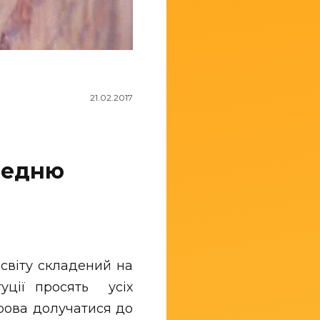
21.02.2017
редню
світу складений на
туції просять усіх
трова долучатися до