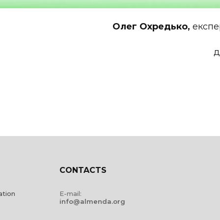
Олег Охредько,
експе
CONTACTS
ation
E-mail:
info@almenda.org