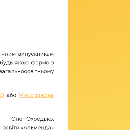
річним випускникам
а будь-якою формою
загальноосвітньому
ЯО
або
Міністерства
Олег Охредько,
ї освіти «Альменда»