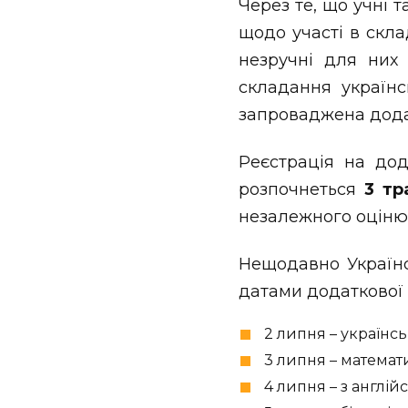
Через те, що учні 
щодо участі в скл
незручні для них 
складання українс
запроваджена додат
Реєстрація на дод
розпочнеться
3 тр
незалежного оцінюв
Нещодавно Українс
датами додаткової 
2 липня – українськ
3 липня – математ
4 липня – з англій