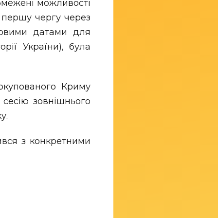
обмежені можливості
 першу чергу через
зковими датами для
рії України), була
 окупованого Криму
 сесію зовнішнього
у.
ився з конкретними