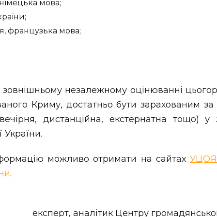
, німецька мова;
країни;
ія, французька мова;
у зовнішньому незалежному оцінюванні цього
ваного Криму, достатньо бути зарахованим з
вечірня, дистанційна, екстернатна тощо) у 
ї України.
нформацію можливо отримати на сайтах
УЦО
їни
.
експерт, аналітик Центру громадянсько