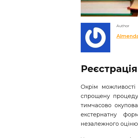
Author
Almend
Реєстрація
Окрім можливості 
спрощену процедур
тимчасово окупов
екстернатну фор
незалежного оціню