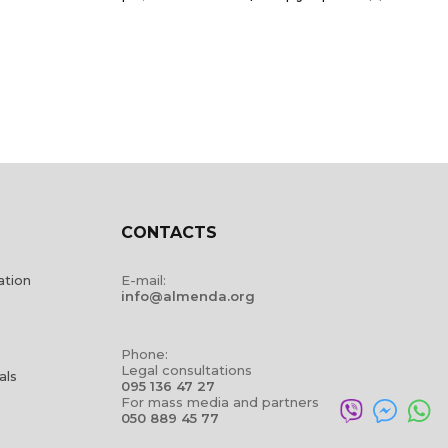
CONTACTS
ation
E-mail:
info@almenda.org
Phone:
Legal consultations
als
095 136 47 27
For mass media and partners
050 889 45 77