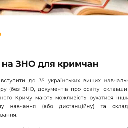
a
 на ЗНО для кримчан
вступити до 35 українських вищих навчаль
у (без ЗНО, документів про освіту, склавши т
аного Криму мають можливість рухатися інш
му навчання (або дистанційну) та склад
вання.