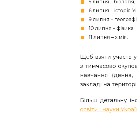
5 липня – біологія
6 липня – історія У
9 липня – географ
10 липня – фізика;
11 липня – хімія.
Щоб взяти участь 
з тимчасово окупо
навчання (денна, 
закладі на територі
Більш детальну і
освіти і науки Укра