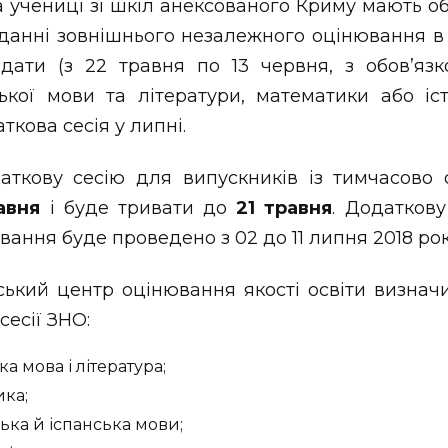
та учениці зі шкіл анексованого Криму мають 
аданні зовнішнього незалежного оцінювання в
дати (з 22 травня по 13 червня, з обов’я
ької мови та літератури, математики або істо
кова сесія у липні.
аткову сесію для випускників із тимчасово
авня
і буде тривати до
21 травня
. Додаткову
ання буде проведено з 02 до 11 липня 2018 рок
ький центр оцінювання якості освіти визнач
сесії ЗНО:
а мова і література;
ика;
ська й іспанська мови;