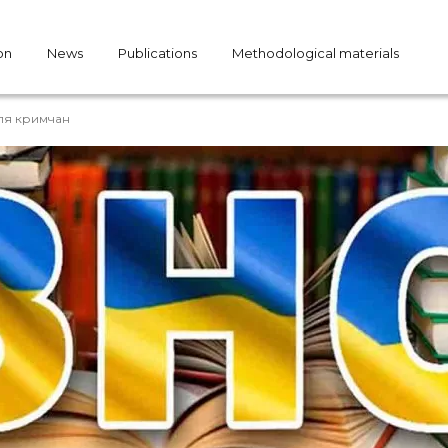
on
News
Publications
Methodological materials
для кримчан