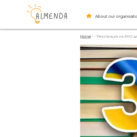
About our organisati
Home
-
-
Реєстрація на ЗНО 