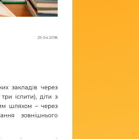
29.04.2018
них закладів через
ри іспити), діти з
им шляхом – через
ання зовнішнього