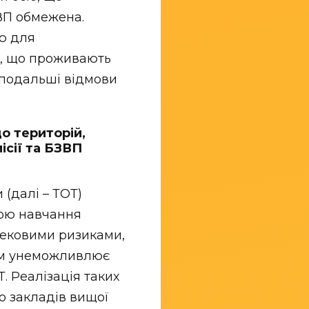
ВП обмежена.
ю для
б, що проживають
 подальші відмови
о територій,
ісії та БЗВП
 (далі – ТОТ)
мою навчання
зпековими ризиками,
рм унеможливлює
. Реалізація таких
до закладів вищої