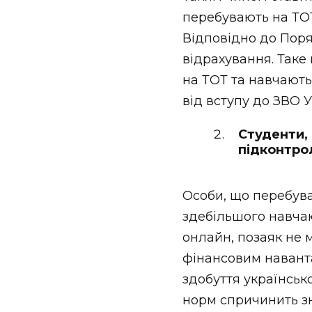
перебувають на ТОТ
Відповідно до Пор
відрахування. Таке
на ТОТ та навчають
від вступу до ЗВО 
Студенти,
підконтро
Особи, що перебува
здебільшого навча
онлайн, позаяк не 
фінансовим наван
здобуття українськ
норм спричинить зна