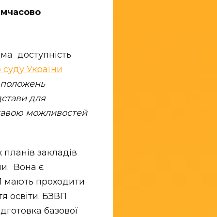
имчасово
ема доступність
 суду України
з положень
дстави для
ржавою можливостей
 планів закладів
ни. Вона є
ВП мають проходити
я освіти. БЗВП
ідготовка базової