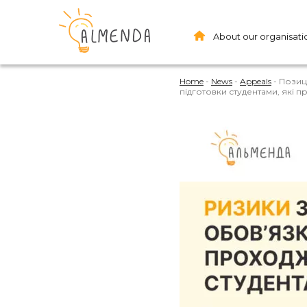
About our organisati
Home
-
News
-
Appeals
-
Позиц
підготовки студентами, які 