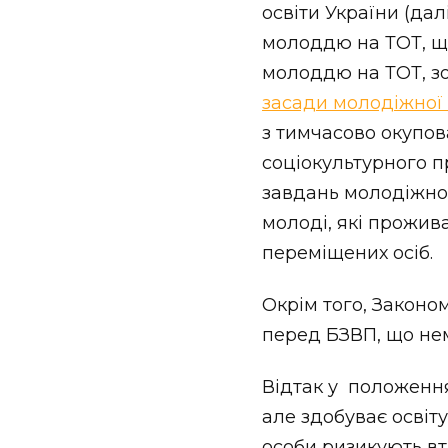
освіти України (дал
молоддю на ТОТ, що
молоддю на ТОТ, зок
засади молодіжної
з тимчасово окупов
соціокультурного пр
завдань молодіжної
молоді, які прожив
переміщених осіб.
Окрім того, Закон
перед БЗВП, що нем
Відтак у положення
але здобуває освіту
особи ризикують вт