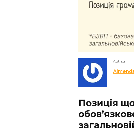
Author
Almend
Позиція щ
обов’язков
загальнові