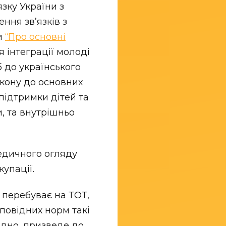
язку України з
ння звʼязків з
ни
“Про основні
 інтеграції молоді
 до українського
закону до основних
підтримки дітей та
, та внутрішньо
едичного огляду
упації.
 перебуває на ТОТ,
дповідних норм такі
ідно, призведе до