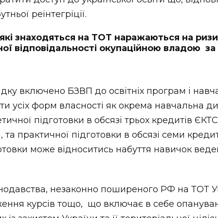
тньої реінтегріції.
 які знаходяться на ТОТ наражаються на риз
ної відповідальності окупаційною владою з
дку включено БЗВП до освітніх програм і навч
іти усіх форм власності як окрема навчальна ди
тичної підготовки в обсязі трьох кредитів ЄКТС
, та практичної підготовки в обсязі семи креди
отовки може відноситись набуття навичок веде
нодавства, незаконно поширеного РФ на ТОТ У
ження курсів тощо, що включає в себе опанува