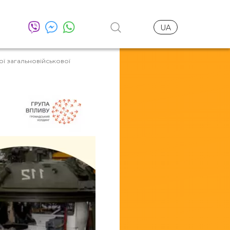
UA
ї загальновійськової