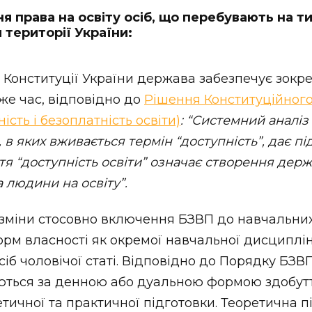
 права на освіту осіб, що перебувають на т
 території України:
53 Конституції України держава забезпечує зокр
 же час, відповідно до
Рішення Конституційного
ість і безоплатність освіти)
: “Системний аналі
, в яких вживається термін “доступність”, дає пі
тя “доступність освіти” означає створення де
а людини на освіту”.
зміни стосовно включення БЗВП до навчальних
форм власності як окремої навчальної дисциплі
сіб чоловічої статі. Відповідно до Порядку БЗ
аються за денною або дуальною формою здобутт
етичної та практичної підготовки. Теоретична п