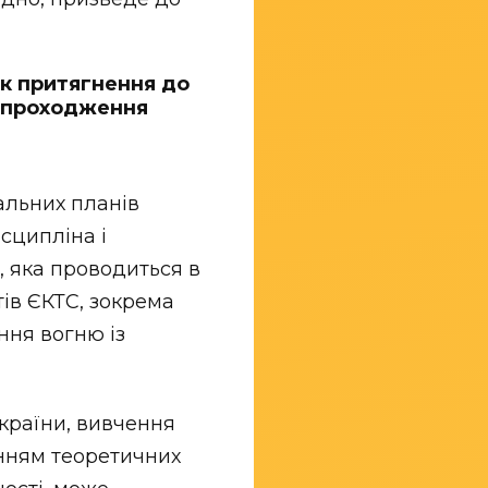
ик притягнення до
а проходження
альних планів
сципліна і
, яка проводиться в
тів ЄКТС, зокрема
ння вогню із
країни, вивчення
нням теоретичних