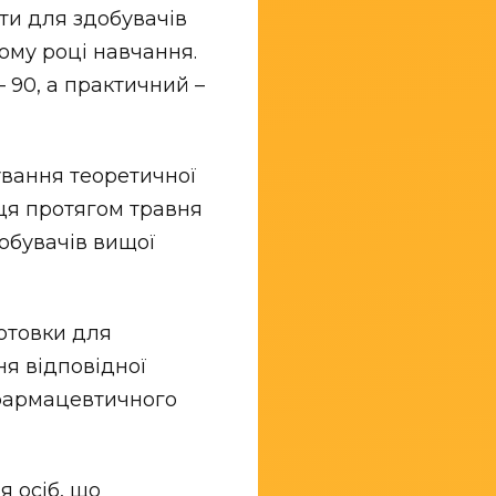
ти для здобувачів
гому році навчання.
 90, а практичний –
ування теоретичної
ця протягом травня
добувачів вищої
отовки для
ня відповідної
 фармацевтичного
я осіб, що