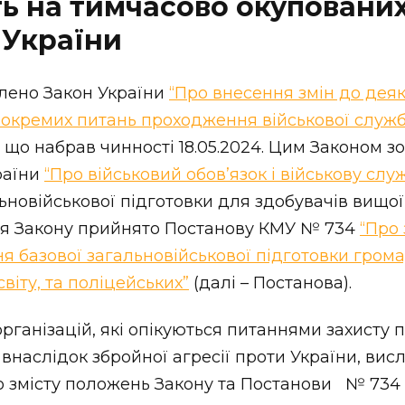
ь на тимчасово окуповани
 України
валено Закон України
“Про внесення змін до дея
 окремих питань проходження військової служби
, що набрав чинності 18.05.2024. Цим Законом 
раїни
“Про військовий обов’язок і військову слу
новійськової підготовки для здобувачів вищої 
ня Закону прийнято Постанову КМУ № 734
“Про
 базової загальновійськової підготовки громад
віту, та поліцейських”
(далі – Постанова).
рганізацій, які опікуються питаннями захисту 
 внаслідок збройної агресії проти України, ви
змісту положень Закону та Постанови № 734 з