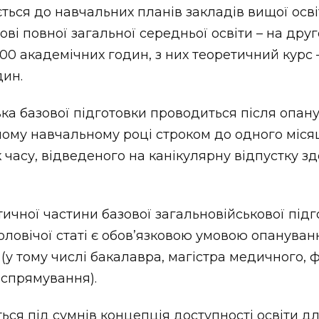
ться до навчальних планів закладів вищої осві
ові повної загальної середньої освіти – на дру
0 академічних годин, з них теоретичний курс –
дин.
ка базової підготовки проводиться після опан
ному навчальному році строком до одного міся
к часу, відведеного на канікулярну відпустку з
чної частини базової загальновійськової підг
чоловічої статі є обов’язковою умовою опануван
 (у тому числі бакалавра, магістра медичного,
 спрямування).
ься під сумнів концепція доступності освіти дл