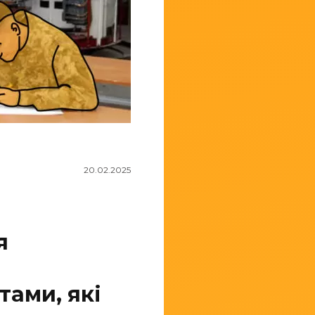
20.02.2025
я
тами, які