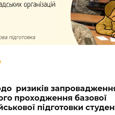
a
одо ризиків запровадженн
ого проходження базової
йськової підготовки студен