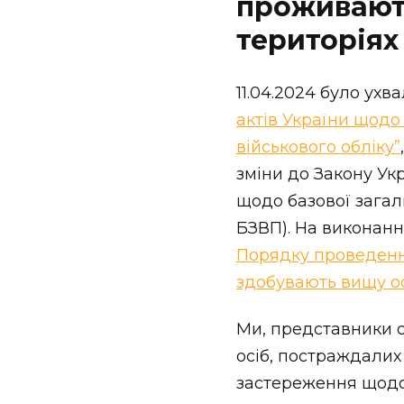
проживают
територіях
11.04.2024 було ух
актів України щодо
військового обліку”
зміни до Закону Ук
щодо базової загаль
БЗВП). На виконан
Порядку проведення
здобувають вищу ос
Ми, представники о
осіб, постраждалих
застереження щодо 