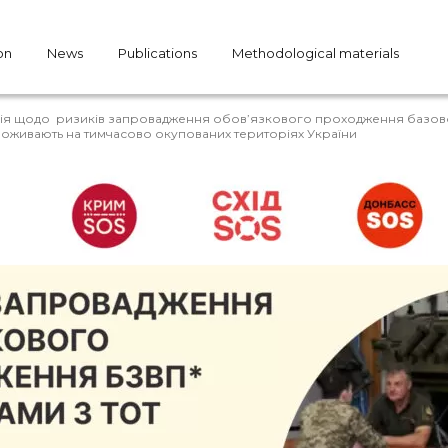
on
News
Publications
Methodological materials
ія щодо ризиків запровадження обов’язкового проходження базово
проживають на тимчасово окупованих територіях України