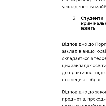
ускладенення майбу
Студенти,
криміналь
БЗВП:
Відповідно до Поря
закладів вищої осв
складається з теоре
цих закладах освіти
до практичної підг
стрілецької зброї.
Відповідно до зако
предметів, проход