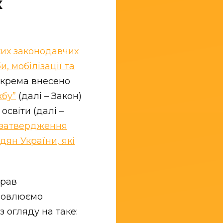
х
ких законодавчих
, мобілізації та
зокрема внесено
жбу”
(далі – Закон)
освіти (далі –
 затвердження
ян України, які
прав
словлюємо
 огляду на таке: