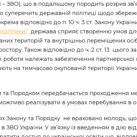
і – ЗВО), що в подальшому породить розрив звʼ
 суперечить державній політиці щодо збереже
рема відповідно до п. 10 ч. 3 ст. Закону Украї
 політики”
держава сприяє створенню умов для
аних територій та внутрішньо переміщених осіб
остору. Також відповідно до ч. 2 ст. 13 цього 
 роботи належать забезпечення партнерської 
ають на тимчасово окупованій території України
ом та Порядком передбачається проходження м
ожливо реалізувати в умовах перебування в ок
х Закону та Порядку не враховано молодь, що
 в ЗВО України. У звʼязку із введенням в дію ві
ратити доступ до української освіти що, відпов