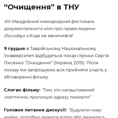
“Очищення” в ТНУ
XIII Мандрівний міжнародний фестиваль
документального кіно про права людини
Docudays UA
ще не закінчився!
9 грудня
в Таврійському Національному
Унівверситеті відбудеться показ стрічки Сергія
Лисенко “Очищення” (Україна, 2015). Після
показу ми запрошуємо всіх прийняти участь у
обговоренні фільму.
Слоган фільму:
“Тим, хто налаштований
скептично, пропоную одразу померти”
Головне питання дискусії:
“Будуючи нову
країну, потрібно змінити владу або змінитись