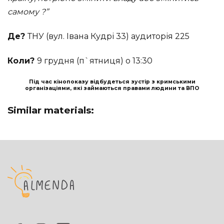
самому ?”
Де?
ТНУ (вул. Івана Кудрі 33) аудиторія 225
Коли?
9 грудня (п`ятниця) о 13:30
Під час кінопоказу відбудеться зустір з кримськими
організаціями, які займаються правами людини та ВПО
Similar materials: