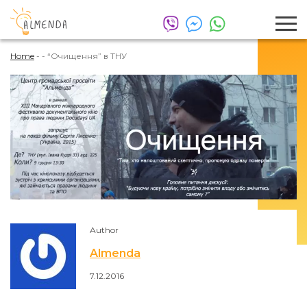
Home
-
-
“Очищення” в ТНУ
Author
Almenda
7.12.2016