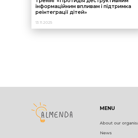
Тренінг «Протидія деструктивним
інформаційним впливам і підтримка
реінтеграції дітей»
13.11.2025
MENU
About our organis
News