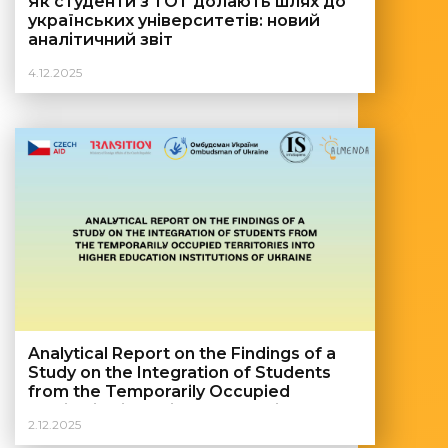
Як студенти з ТОТ долають шлях до
українських університетів: новий
аналітичний звіт
4.12.2025
Analytical Report on the Findings of a
Study on the Integration of Students
from the Temporarily Occupied
Territories into Higher Education
2.12.2025
Institutions of Ukraine