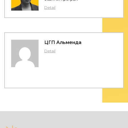
Detail
ЦГП Альменда
Detail