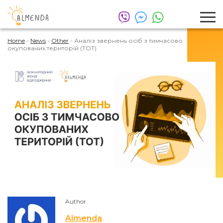
Home
-
News
-
Other
-
Аналіз звернень осіб з тимчасово
окупованих територій (ТОТ)
Author
Almenda