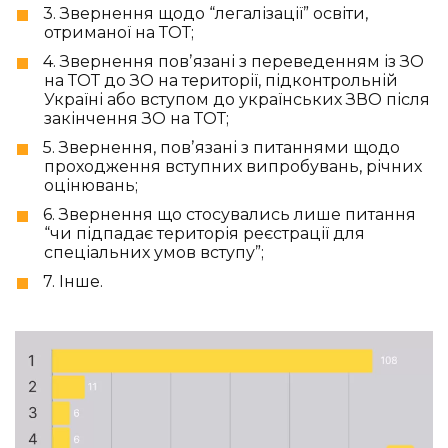
3. Звернення щодо “легалізації” освіти,
отриманої на ТОТ;
4. Звернення повʼязані з переведенням із ЗО
на ТОТ до ЗО на території, підконтрольній
Україні або вступом до українських ЗВО після
закінчення ЗО на ТОТ;
5. Звернення, повʼязані з питаннями щодо
проходження вступних випробувань, річних
оцінювань;
6. Звернення що стосувались лише питання
“чи підпадає територія реєстрації для
спеціальних умов вступу”;
7. Інше.