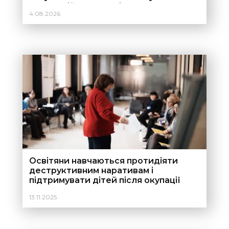
територій України під час вступної
4.08.2026
кампанії 2026 року
Освітяни навчаються протидіяти
деструктивним наративам і
підтримувати дітей після окупації
13.11.2025